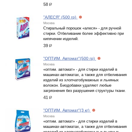
58
р.
"АЛЕСЯ" (500 гр)
Москва
Стиральный порошок «алеся» - для ручной
стирки. Отбеливание более эффективно при
кипячении изделий.
39
р.
"ОПТИМ. Автомат"(500 гр)
Москва
«оптим. автомат» - для стирки изделий в
машинах-автоматах, а также для отбеливания
изделий из хлопчатобумажных и льняных
волокон. Биодобавки удаляют любые
загрязнения без разрушения структуры ткани.
41
р.
"ОПТИМ. Автомат"(3 кг)
Москва
«оптим. автомат» - для стирки изделий в
машинах-автоматах, а также для отбеливания
изделий из хлопчатобумажных и льняных