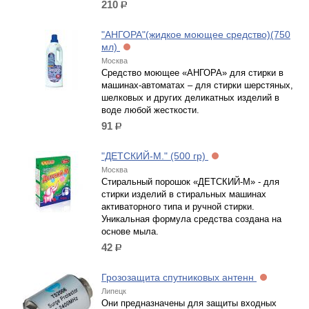
210
р.
"АНГОРА"(жидкое моющее средство)(750
мл)
Москва
Средство моющее «АНГОРА» для стирки в
машинах-автоматах – для стирки шерстяных,
шелковых и других деликатных изделий в
воде любой жесткости.
91
р.
"ДЕТСКИЙ-М." (500 гр)
Москва
Стиральный порошок «ДЕТСКИЙ-М» - для
стирки изделий в стиральных машинах
активаторного типа и ручной стирки.
Уникальная формула средства создана на
основе мыла.
42
р.
Грозозащита спутниковых антенн
Липецк
Они предназначены для защиты входных