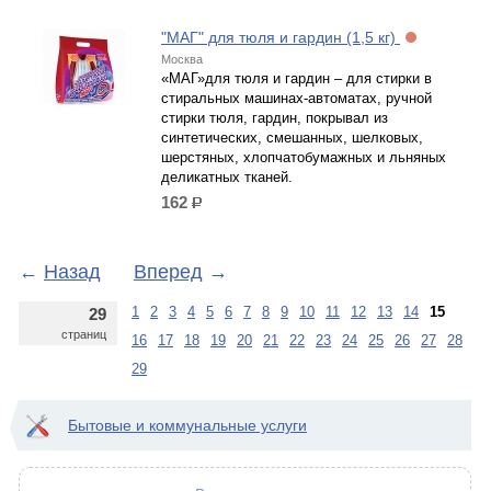
"МАГ" для тюля и гардин (1,5 кг)
Москва
«МАГ»для тюля и гардин – для стирки в
стиральных машинах-автоматах, ручной
стирки тюля, гардин, покрывал из
синтетических, смешанных, шелковых,
шерстяных, хлопчатобумажных и льняных
деликатных тканей.
162
р.
←
Назад
Вперед
→
1
2
3
4
5
6
7
8
9
10
11
12
13
14
15
29
страниц
16
17
18
19
20
21
22
23
24
25
26
27
28
29
Бытовые и коммунальные услуги