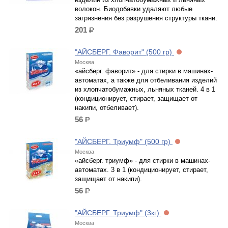
волокон. Биодобавки удаляют любые
загрязнения без разрушения структуры ткани.
201
р.
"АЙСБЕРГ. Фаворит" (500 гр)
Москва
«айсберг. фаворит» - для стирки в машинах-
автоматах, а также для отбеливания изделий
из хлопчатобумажных, льняных тканей. 4 в 1
(кондиционирует, стирает, защищает от
накипи, отбеливает).
56
р.
"АЙСБЕРГ. Триумф" (500 гр)
Москва
«айсберг. триумф» - для стирки в машинах-
автоматах. 3 в 1 (кондиционирует, стирает,
защищает от накипи).
56
р.
"АЙСБЕРГ. Триумф" (3кг)
Москва