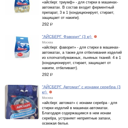
«айсберг. триумф» - для стирки в машинах-
автоматах. В состав входит ферментный
препарат, 3 в 1 (кондиционирует, стирает,
защищает от накипи).
292
р.
"АЙСБЕРГ. Фаворит" (3 кг)
Москва
«айсберг. фаворит» - для стирки в машинах-
автоматах, а также для отбеливания изделий
из хлопчатобумажных, льняных тканей. 4 в 1
(кондиционирует, стирает, защищает от
накипи, отбеливает).
292
р.
"АЙСБЕРГ. Автомат" с ионами серебра (3
кг)
Москва
«айсберг. автомат» с ионами серебра - для
стирки изделий в машинах-автоматах.
Благодаря содержащимся в нем ионам
серебра, устраняет неприятные запахи,
освежая белье.