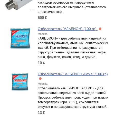
каскадов ресиверов от наведенного
электромагнитного импульса (статического
электричества),
500
р.
Отбеливатель "АЛЬБИОН" (100 гр)
Москва
«АЛЬБИОН» - для отбеливания изделий из
хлопчатобумажных, льняных, синтетических
тканей. При отбеливании не разрушается
структура тканей. Удаляет пятна чая, кофе,
вина, фруктов, соков, ягод, и другие
10
р.
Отбеливатель " АЛЬБИОН Актив" (100 гр)
Москва
Отбеливатель «АЛЬБИОН. АКТИВ» - для
отбеливания изделий из всех видов тканей.
Процесс отбеливания происходит при низких
температурах (при 30 °С), сохраняется
рисунок и не разрушается структура тканей.
13
р.