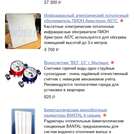
27 300
р.
Инфракрасный электрический потолочный
обогреватель ПИОН Армстронг А07С
Кассетные электрические потолочные
инфракрасные обогреватели ПИОН
Армстронг А07С используются для обогрева
помещений высотой до 3-х метров.
4 700
р.
Водосчетчик "ВСГ-15" г. Мытищи
Счетчики горячей воды одно струйные
сухоходные - очень надёжный отечественный
счётчик с немецким механизмом учёта.
Рекомендуются теплосетями города для
установки в квартирах
820
р.
Биметаллические моноблочные
радиаторы BANTAL 4 секции
Радиаторы отопительные биметаллические
секционные BANTAL предназначены для
систем водяного отопления жилых и