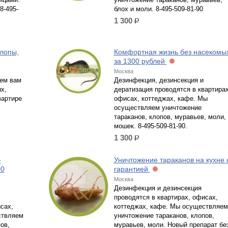
8-495-
блох и моли. 8-495-509-81-90
1 300
р.
лопы,
Комфортная жизнь без насекомы
за 1300 рублей
Москва
ем вам
Дезинфекция, дезинсекция и
х,
дератизация проводятся в квартирах
вартире
офисах, коттеджах, кафе. Мы
осуществляем уничтожение
тараканов, клопов, муравьев, моли,
мошек. 8-495-509-81-90.
1 300
р.
-
Уничтожение тараканов на кухне 
00
гарантией
Москва
Дезинфекция и дезинсекция
проводятся в квартирах, офисах,
сах,
коттеджах, кафе. Мы осуществляем
ствляем
уничтожение тараканов, клопов,
ов,
муравьев, моли. Новый препарат бе