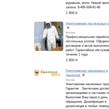
муравьев, моли. Новый преп
запаха. 8-495-509-81-90
1 900
р.
Уничтожение постельных 
Москва
Профессиональная обработк
постельных клопов. Оформл
договоров и актов выполнен
работ. Гарантийное обслужив
течение 1 года
1 800
р.
Уничтожение насекомых и
грызунов
Москва
Уничтожение насекомых грыз
Гарантия . Заключаем догов
организациями и частными л
Выполним Ваш заказ в день
обращения. Дезинфекция и
дезинсекция в любых помеще