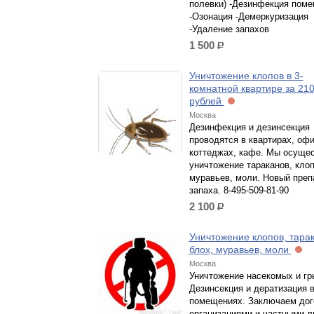
полевки) -Дезинфекция пом
-Озонация -Демеркуризация
-Удаление запахов
1 500
р.
Уничтожение клопов в 3-
комнатной квартире за 21
рублей
Москва
Дезинфекция и дезинсекция
проводятся в квартирах, офи
коттеджах, кафе. Мы осуще
уничтожение тараканов, клоп
муравьев, моли. Новый преп
запаха. 8-495-509-81-90
2 100
р.
Уничтожение клопов, тарак
блох, муравьев, моли
Москва
Уничтожение насекомых и гр
Дезинсекция и дератизация 
помещениях. Заключаем дог
организациями и частными л