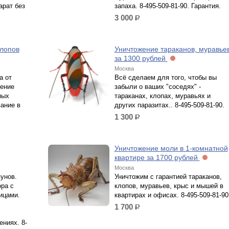
арат без
запаха. 8-495-509-81-90. Гарантия.
3 000
р.
клопов
Уничтожение тараканов, муравье
за 1300 рублей
Москва
а от
Всё сделаем для того, чтобы вы
ение
забыли о ваших "соседях" -
ных
тараканах, клопах, муравьях и
ание в
других паразитах.. 8-495-509-81-90.
1 300
р.
Уничтожение моли в 1-комнатной
квартире за 1700 рублей
Москва
унов.
Уничтожим с гарантией тараканов,
ора с
клопов, муравьев, крыс и мышей в
ицами.
квартирах и офисах. 8-495-509-81-90
1 700
р.
ниях. 8-