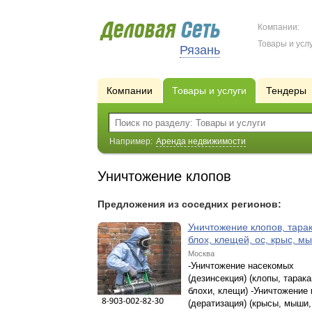
Компании:
Товары и услу
Рязань
Компании
Товары и услуги
Тендеры
Например:
Аренда недвижимости
Уничтожение клопов
Предложения из соседних регионов:
Уничтожение клопов, тарак
блох, клещей, ос, крыс, 
Москва
-Уничтожение насекомых
(дезинсекция) (клопы, тарака
блохи, клещи) -Уничтожение 
(дератизация) (крысы, мыши,