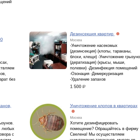
ещений
Дезинсекция квартир
00
Москва
-Уничтожение насекомых
(дезинсекция) (клопы, тараканы,
блохи, клещи) -Уничтожение грызуно
сах,
(дератизация) (крысы, мыши,
ствляем
полевки) -Дезинфекция помещений
ов,
-Озонация -Демеркуризация
арат без
-Удаление запахов
1 500
р.
анов,
Уничтожение клопов в квартирах
Москва
ызунов.
Хотите дезинфицировать
в любых
помещение? Обращайтесь в фирму
овора с
Свелена! Мы осуществляем
ицами.
уничтожение тараканов, муравьев,