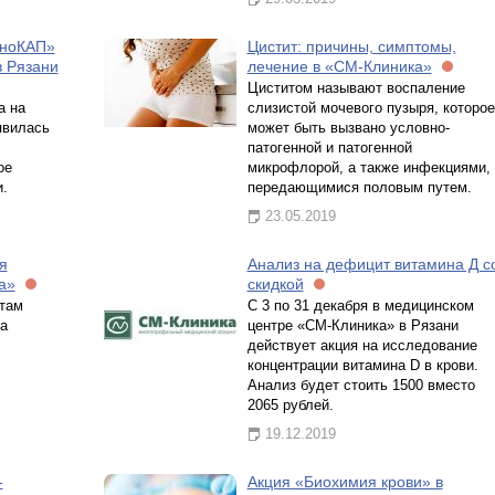
уноКАП»
Цистит: причины, симптомы,
в Рязани
лечение в «СМ-Клиника»
Циститом называют воспаление
а на
слизистой мочевого пузыря, которое
явилась
может быть вызвано условно-
патогенной и патогенной
ое
микрофлорой, а также инфекциями,
.
передающимися половым путем.
23.05.2019
я
Анализ на дефицит витамина Д с
а»
скидкой
нтам
С 3 по 31 декабря в медицинском
а
центре «СМ-Клиника» в Рязани
действует акция на исследование
концентрации витамина D в крови.
Анализ будет стоить 1500 вместо
2065 рублей.
19.12.2019
-
Акция «Биохимия крови» в