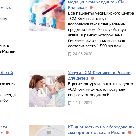
медицинском холдинге «СМ-
ижных
Клиника»
Все пациенты медицинского центра
веку
«СМ-Клиника» могут
воспользоваться специальным
предложением. У нас действует
акция, в рамках которой цена
биохимического анализа крови
пна в
составит всего 1 590 рублей.
 Рязани.
24.03.2020
 болей
Услуги «СМ-Клиника» в Рязани
для детей
рожнении
В регистратуру и контактный центр
«СМ-Клиника» часто поступают
а всегда
вопросы от родителей.
либо
17.12.2021
ости
КТ-диагностика на оборудовании
а»
экспертного класса в Рязани