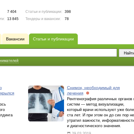
7 404
Статьи и публикации:
398
ги:
13 845
Тендеры и вакансии:
78
Вакансии
Статьи и публикации
инимателей
р
Снимок, необходимый для
ткрылся
лечения
Рентгенография различных органов 
ось
систем — метод визуализации,
ого
который врачи используют уже боле
олдинга
ста лет. И при этом он до сих пор не
утратил важности, информативност
и диагностического значения.
29.03.2019