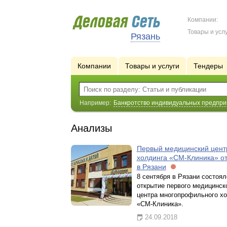
Компании:
Товары и услу
Рязань
Компании
Товары и услуги
Тендеры
Например:
Банкротство индивидуальных предпр
Анализы
Первый медицинский цент
холдинга «СМ-Клиника» о
в Рязани
8 сентября в Рязани состоял
открытие первого медицинск
центра многопрофильного х
«СМ-Клиника».
24.09.2018